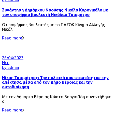
Συνάντηση Δημάρχου Ναούσης Νικόλα Καρανικόλα με
τον υποψήφιο βουλευτή Νικόλαο Τσιαμήτρο
Ο υποψήφιος βουλευτής με το ΠΑΣΟΚ Κίνημα Αλλαγής
Νικόλ
Read more
26/04/2023
Νέα
by
admin
Νίκος Τσιαμήτρος: Την πολιτική μου «ταυτότητα» την
απέκτησα μέσα από τον Δήμο Βέροιας και την
αυτοδιοίκηση
Με τον Δήμαρχο Βέροιας Κώστα Βοργιαζίδη συναντήθηκε
ο
Read more